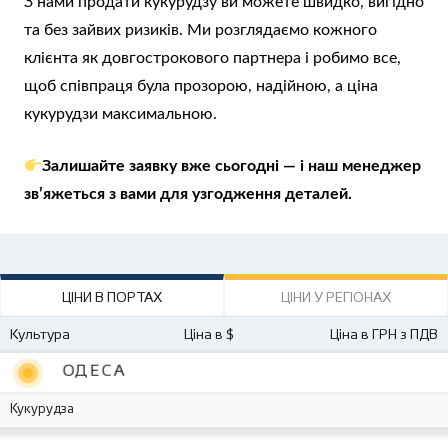
З нами продати кукурудзу ви можете швидко, вигідно
та без зайвих ризиків. Ми розглядаємо кожного
клієнта як довгострокового партнера і робимо все,
щоб співпраця була прозорою, надійною, а ціна
кукурудзи максимальною.
Залишайте заявку вже сьогодні — і наш менеджер
зв’яжеться з вами для узгодження деталей.
ЦІНИ В ПОРТАХ
ЦІНИ У РЕГІОНАХ
Культура
Ціна в $
Ціна в ГРН з ПДВ
ОДЕСА
Кукурудза