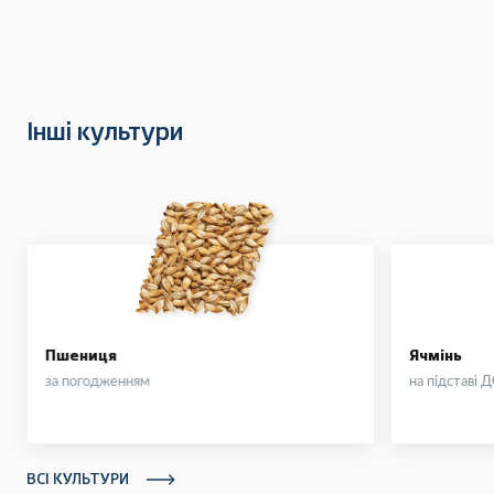
Інші культури
Пшениця
Ячмінь
за погодженням
на підставі 
ВСІ КУЛЬТУРИ