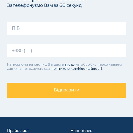
Зателефонуємо Вам за 60 секунд
Натискаючи на кнопку, Вы даєте
згоду
на обробку персональних
даних та погоджуєтесь з
політикою конфіденційності
.
Відправити
Прайс-лист
Наш бізнес