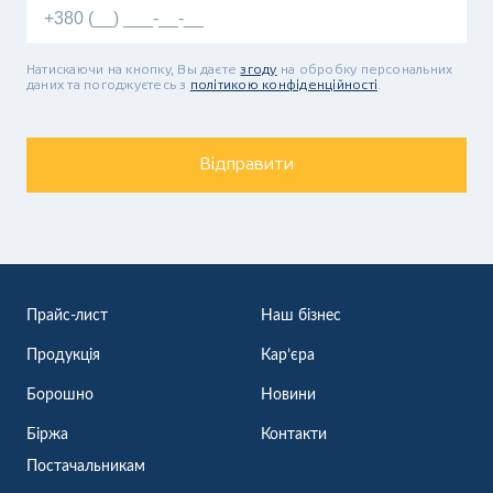
Натискаючи на кнопку, Вы даєте
згоду
на обробку персональних
даних та погоджуєтесь з
політикою конфіденційності
.
Відправити
Прайс-лист
Наш бізнес
Продукція
Кар’єра
Борошно
Новини
Біржа
Контакти
Постачальникам