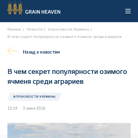
Главная
Новости
Агроновости Украины
В чем секрет популярности озимого ячменя среди аграриев
Назад
к новостям
UA
RU
В чем секрет популярности озимого
ячменя среди аграриев
АГРОНОВОСТИ УКРАИНЫ
12:14
3 июня 2026