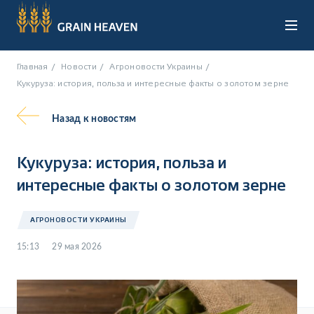
Главная
Новости
Агроновости Украины
Кукуруза: история, польза и интересные факты о золотом зерне
Назад
к новостям
UA
RU
Кукуруза: история, польза и
интересные факты о золотом зерне
АГРОНОВОСТИ УКРАИНЫ
15:13
29 мая 2026